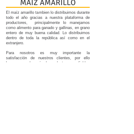
MAIZ AMARILLO
El maíz amarillo tambien lo distribuimos durante
todo el año gracias a nuestra plataforma de
productores, principalmente lo manejamos
como alimento para ganado y gallinas, en grano
entero de muy buena calidad. Lo distribuimos
dentro de toda la república así como en el
extranjero.
Para nosotros es muy importante la
satisfacción de nuestros clientes, por ello
buscamos solo maíz de productores confiables
quienes nos abastecen maíz que cumple con
los criterios marcados por el cliente, buscando
el alto grado en proteinas que es necesario para
que su ganado se desarrolle.
Así mismo nuestra red de productores nos da la
posibilidad de aprovechar la gran amplitud de
climas y temporadas en México que permite
levantar cosechas en todo el país en distintas
estaciones del año.
La mayoría de nuestras tierras son temporales
y éstas no son muy favorables para el
desarrollo de los híbridos, es por esto que