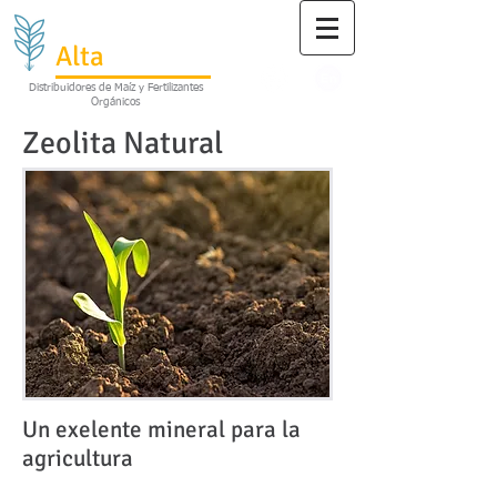
Grupo
Alta
Babicora
Distribuidores de Maíz y Fertilizantes
Orgánicos
Zeolita
Natural
Un exelente mineral para la
agricultura