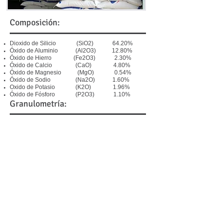
Composición:
Dioxido de Silicio (SiO2) 64.20%
Óxido de Aluminio (Al2O3) 12.80%
Óxido de Hierro (Fe2O3) 2.30%
Óxido de Calcio (CaO) 4.80%
Óxido de Magnesio (MgO) 0.54%
Óxido de Sodio (Na2O) 1.60%
Oxido de Potasio (K2O) 1.96%
Óxido de Fósforo (P2O3) 1.10%
Granulometría:
Impalpable
Granulada de 2 a 6mm
Presentación:
Sacos de 50 Kg
Supersacos de 1000 Kg
Conozca más Beneficios de la
Zeolita como Fertilizante Orgánico!